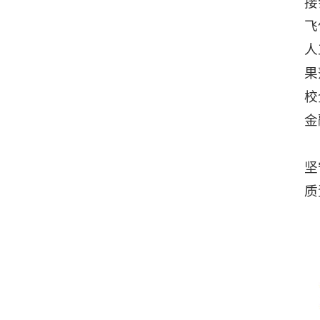
接
飞
人
果
校
金
坚
质