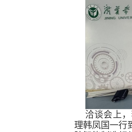
洽谈会上，
理韩凤国一行