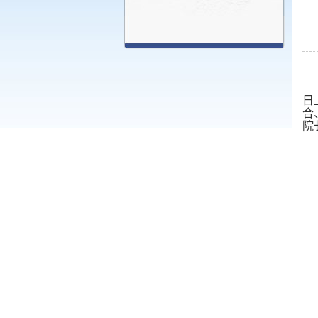
日
合
院